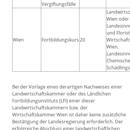
Vergiftungsfälle
Landwirts
Wien oder
Landesinn
und Floris
Wien
Fortbildungskurs
20
Wirtschaf
Wien,
Landesinn
Chemische
Schädling
Bei der Vorlage eines derartigen Nachweises einer
Landwirtschaftskammer oder des Ländlichen
Fortbildungsinstituts (LFI) einer dieser
Landwirtschaftskammern bzw. der
Wirtschaftskammer Wien ist daher keine zusätzliche
Bestätigung der Landesregierung erforderlich. Der
erfolgreiche Abschluss einer landwirtschaftlichen