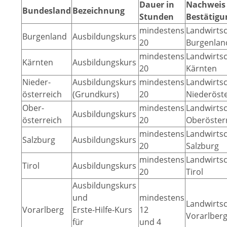
Dauer in
Nachweis 
Bundesland
Bezeichnung
Stunden
Bestätigu
mindestens
Landwirts
Burgenland
Ausbildungskurs
20
Burgenlan
mindestens
Landwirts
Kärnten
Ausbildungskurs
20
Kärnten
Nieder-
Ausbildungskurs
mindestens
Landwirts
österreich
(Grundkurs)
20
Niederöste
Ober-
mindestens
Landwirts
Ausbildungskurs
österreich
20
Oberöster
mindestens
Landwirts
Salzburg
Ausbildungskurs
20
Salzburg
mindestens
Landwirts
Tirol
Ausbildungskurs
20
Tirol
Ausbildungskurs
und
mindestens
Landwirts
Vorarlberg
Erste-Hilfe-Kurs
12
Vorarlber
für
und 4