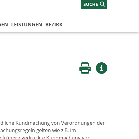
SUCHE
GEN
LEISTUNGEN
BEZIRK
Seite drucken
Weitere Infos
rbindliche Kundmachung von Verordnungen der
chungsregeln gelten wie z.B. im
die frühere gedruckte Kundmachung von