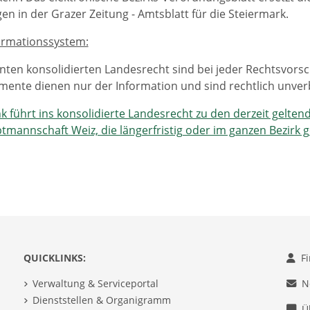
n in der Grazer Zeitung - Amtsblatt für die Steiermark.
ormationssystem:
ten konsolidierten Landesrecht sind bei jeder Rechtsvorschr
ente dienen nur der Information und sind rechtlich unverb
nk führt ins konsolidierte Landesrecht zu den derzeit gelt
tmannschaft Weiz, die längerfristig oder im ganzen Bezirk g
QUICKLINKS:
F
Verwaltung & Serviceportal
N
Dienststellen & Organigramm
Ü