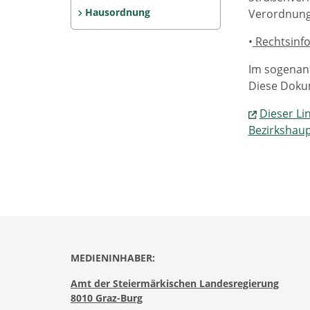
Hausordnung
Verordnunge
•
Rechtsinf
Im sogenann
Diese Dokum
Dieser Li
Bezirkshaup
MEDIENINHABER:
Amt der Steiermärkischen Landesregierung
8010 Graz-Burg