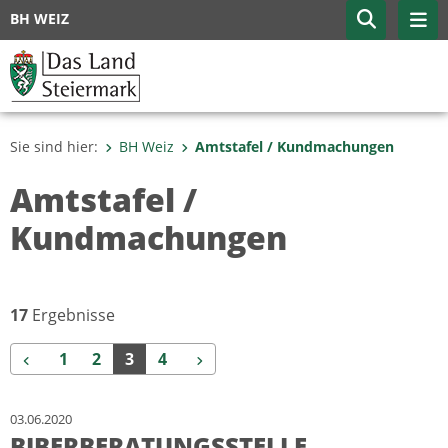
BH WEIZ
Sie sind hier:
BH Weiz
Amtstafel / Kundmachungen
Amtstafel /
Kundmachungen
17
Ergebnisse
Zurück
Weiter
1
2
3
4
03.06.2020
BIBERBERATUNGSSTELLE